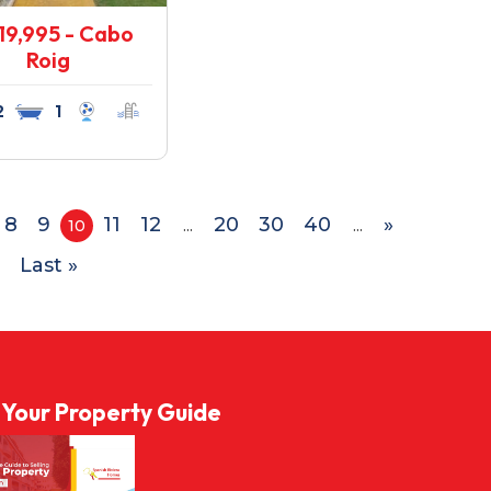
19,995 - Cabo
Roig
2
1
8
9
11
12
20
30
40
»
10
...
...
Last »
l Your Property Guide