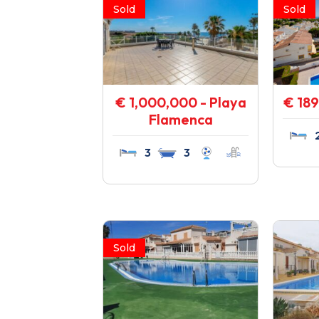
Sold
Sold
€ 1,000,000 - Playa
€ 189
Flamenca
3
3
Sold