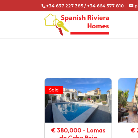
+34 637 227 385 / +34 664 577 810
p
Sold
€ 380,000 - Lomas
€ 
de Cabo Roig