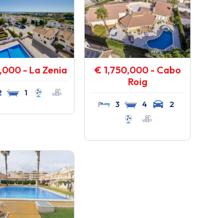
,000 - La Zenia
€ 1,750,000 - Cabo
Roig
2
1
3
4
2