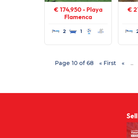
€ 174,950 - Playa
€ 2
Flamenca
2
1
Page 10 of 68
« First
«
...
Sel